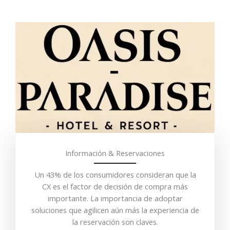
Información & Reservaciones
Un 43% de los consumidores consideran que la
CX es el factor de decisión de compra más
importante. La importancia de adoptar
soluciones que agilicen aún más la experiencia de
la reservación son claves.