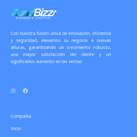
Con nuestra fusión única de innovación, eficiencia
y seguridad, elevamos su negocio a nuevas
alturas, garantizando un crecimiento robusto,
una mayor satisfacción del cliente y un
significativo aumento en las ventas
I
F
n
a
s
c
t
e
a
b
g
o
r
o
a
k
Compañia
m
Inicio