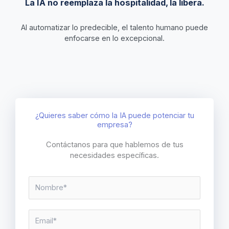
La IA no reemplaza la hospitalidad, la libera.
Al automatizar lo predecible, el talento humano puede
enfocarse en lo excepcional.
¿Quieres saber cómo la IA puede potenciar tu
empresa?
Contáctanos para que hablemos de tus
necesidades específicas.
N
o
m
E
b
E
m
r
m