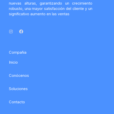
nuevas alturas, garantizando un crecimiento
robusto, una mayor satisfacción del cliente y un
significativo aumento en las ventas
I
F
n
a
s
c
t
e
a
b
g
o
r
o
a
k
Compañia
m
Inicio
Conócenos
Soluciones
Contacto