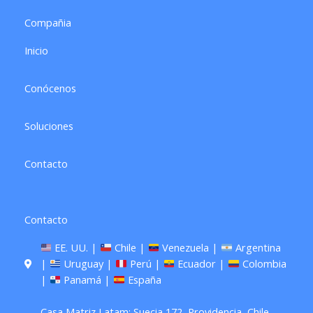
r
o
a
k
Compañia
m
Inicio
Conócenos
Soluciones
Contacto
Contacto
EE. UU. |
Chile |
Venezuela |
Argentina
|
Uruguay |
Perú |
Ecuador |
Colombia
|
Panamá |
España
Casa Matriz Latam: Suecia 172, Providencia, Chile,