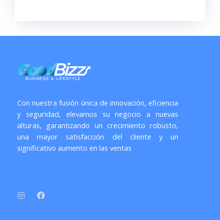
e
Con nuestra fusión única de innovación, eficiencia
y seguridad, elevamos su negocio a nuevas
alturas, garantizando un crecimiento robusto,
una mayor satisfacción del cliente y un
significativo aumento en las ventas
I
F
n
a
s
c
t
e
a
b
g
o