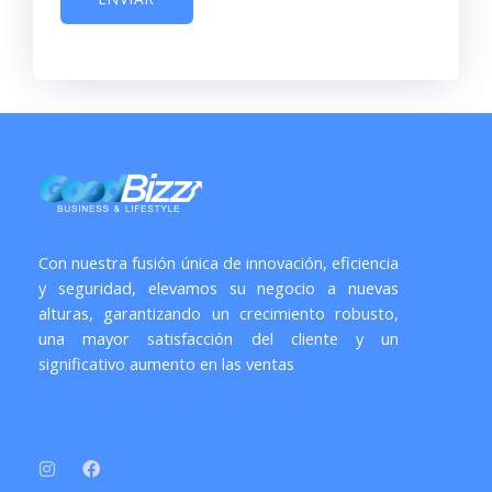
e
j
e
Con nuestra fusión única de innovación, eficiencia
y seguridad, elevamos su negocio a nuevas
alturas, garantizando un crecimiento robusto,
una mayor satisfacción del cliente y un
significativo aumento en las ventas
I
F
n
a
s
c
t
e