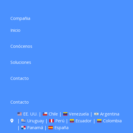
a
b
g
o
r
o
a
k
Compañia
m
Inicio
Conócenos
Soluciones
Contacto
Contacto
EE. UU. |
Chile |
Venezuela |
Argentina
|
Uruguay |
Perú |
Ecuador |
Colombia
|
Panamá |
España