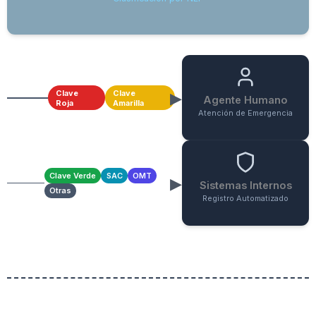
Clave
Clave
Agente Humano
Roja
Amarilla
Atención de Emergencia
Clave Verde
SAC
OMT
Sistemas Internos
Otras
Registro Automatizado