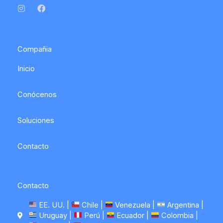
n
a
s
c
t
e
a
b
g
o
r
o
a
k
Compañia
m
Inicio
Conócenos
Soluciones
Contacto
Contacto
EE. UU. |
Chile |
Venezuela |
Argentina |
Uruguay |
Perú |
Ecuador |
Colombia |