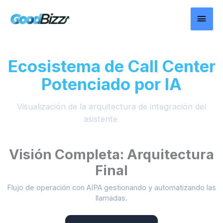
Ir
MEN
al
contenido
PRIN
Ecosistema de Call Center
Potenciado por IA
Visualización de la arquitectura de integración del
asistente
AIPA
Visión Completa: Arquitectura
Final
Flujo de operación con AIPA gestionando y automatizando las
llamadas.