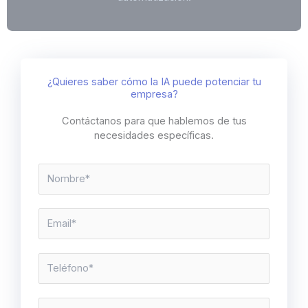
¿Quieres saber cómo la IA puede potenciar tu
empresa?
Contáctanos para que hablemos de tus
necesidades específicas.
N
o
m
b
E
r
m
e
a
M
*
i
e
l
s
*
s
M