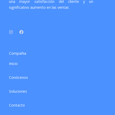
una mayor satisfacción del cliente y un
significativo aumento en las ventas
I
F
n
a
s
c
t
e
a
b
g
o
r
o
a
k
Compañia
m
Inicio
Conócenos
Soluciones
Contacto