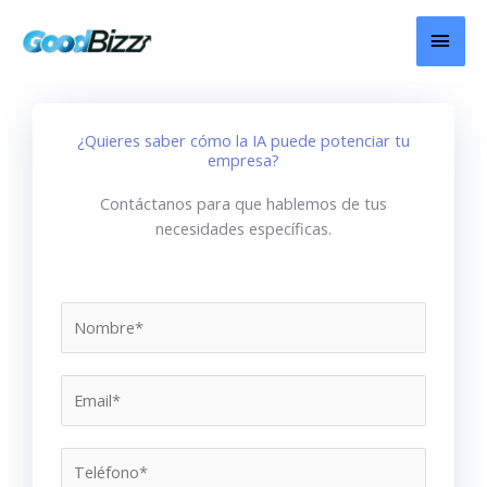
Ir
MEN
al
contenido
PRIN
¿Quieres saber cómo la IA puede potenciar tu
empresa?
Contáctanos para que hablemos de tus
necesidades específicas.
N
o
m
*
E
b
M
m
r
e
a
e
n
i
*
s
l