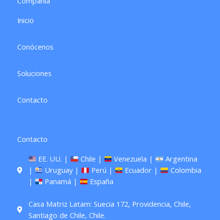
Compañia
m
Inicio
Conócenos
Soluciones
Contacto
Contacto
EE. UU. |
Chile |
Venezuela |
Argentina
|
Uruguay |
Perú |
Ecuador |
Colombia
|
Panamá |
España
Casa Matriz Latam: Suecia 172, Providencia, Chile,
Santiago de Chile, Chile.