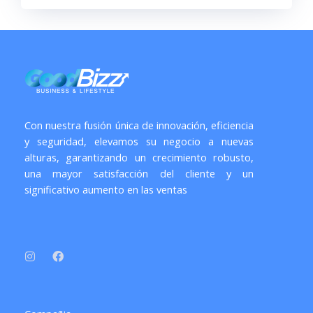
Con nuestra fusión única de innovación, eficiencia
y seguridad, elevamos su negocio a nuevas
alturas, garantizando un crecimiento robusto,
una mayor satisfacción del cliente y un
significativo aumento en las ventas
I
F
n
a
s
c
t
e
a
b
g
o
r
o
a
k